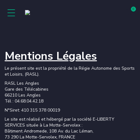
INFOS PRATIQUES
SITES INTERNET
INFOS PISTES
TARIFS
C.S.E
SKI
BIKE PARK
DOMAINE BIKE PARK
LES ANGLES
SAV
DEVENIR PARTENAIRE
LES ANGLES 2026 / 202
LOU BAC MOUNTAIN
PISTES BIKE PARK
PASS LIBERTÉ LES ANGLES
NOS POINTS DE VENTE
Mentions Légales
PIÉTONS
DOMAINE SKIABLE
LUGE LOU BAC MOUNTAIN
LA CARTE RECHARGEABLE
SKI
PLAN HIVER INTERACTIF
ANGLÉO BALNÉO & SPA
LOUEURS DE MATÉRIELS
Le présent site est la propriété de la Régie Autonome des Sports
et Loisirs, (RASL).
BULLETIN NEIGE
CINÉMA LE CASTELL
L'ASSURANCE SKI &
RASL Les Angles
SNOWBOARD
Gare des Télécabines
66210 Les Angles
Tél : 04.68.04.42.18
N°Siret: 410 315 378 00019
Le site est réalisé et hébergé par la société E-LIBERTY
SERVICES située à La Motte-Servolex :
Bâtiment Andromede, 108 Av. du Lac Léman,
73 290 La Motte-Servolex, FRANCE