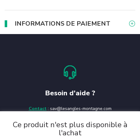
INFORMATIONS DE PAIEMENT
Besoin d'aide ?
Contact
:
sav@lesangles-montagne.com
Office de tourisme
:
04.68.04.32.76
Ce produit n'est plus disponible à
Accueil station
:
04.68.04.42.18
l'achat
Secours VTT
:
06.73.00.77.53